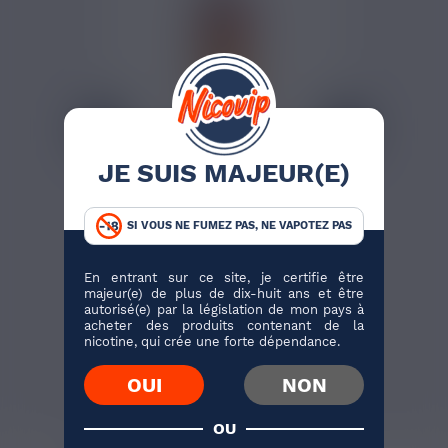
4,90 €
JE SUIS MAJEUR(E)
BUTTERSCOTCH
COOKIE CARAMEL
TENTATION...
Caramel, Cookie, Biscuit / Tarte
SI VOUS NE FUMEZ PAS, NE VAPOTEZ PAS
/ Gâteau
En entrant sur ce site, je certifie être
majeur(e) de plus de dix-huit ans et être
autorisé(e) par la législation de mon pays à
acheter des produits contenant de la
nicotine, qui crée une forte dépendance.
J'ACHÈTE
OUI
NON
31 avis
OU