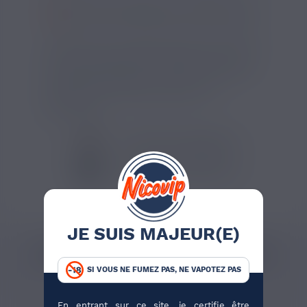
SI VOUS NE FUMEZ PAS, NE VAPOTEZ PAS
Ce pack de 10 e-liquides Salt E-Vapor de 10ml
contient des vape juice français aux sels de
nicotine disponibles en 10mg/ml ou 20mg/ml.
Il permet de composer un votre lot en
sélectionnant vos arômes selon vos
préférences.
VOIR TOUS LES PRODUITS
VOIR TOUS LES PRODUITS
JE SUIS MAJEUR(E)
CATÉGORIES LIÉES AU PRODUIT
SI VOUS NE FUMEZ PAS, NE VAPOTEZ PAS
E-liquide français
Packs E-liquides
En entrant sur ce site, je certifie être