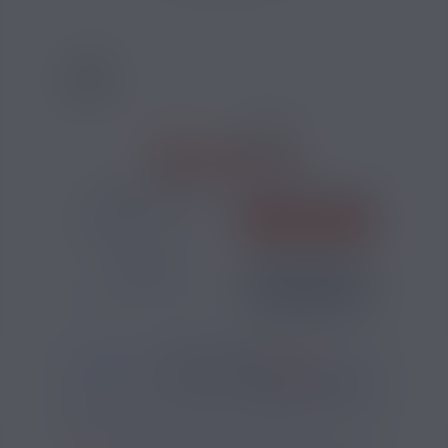
20 AVIS
39,00 €
TAUX DE NICOTINE :
COMPOSEZ VOTRE PACK :
SAVEURS
QUANTITÉ
AJOUTER
-
+
*
Pour être livré
LUNDI
07
52
04
h
m
s
Il vous reste
*
Délais estimé pour la France, hors jours fériés
?