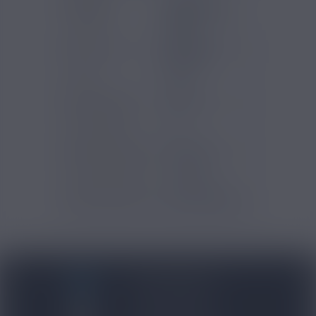
Gammes
Le French
Eliquides
Liquide - Salt
Vapor
Marques
Le French
Liquide
PG/VG
50/50
Pays d'origine
France
Contenu (ml)
10
Type de produits
E-liquide
Contenu du pack
10 x 10ml
Type de nicotine
Sel de nicotine
BLOG NICOVIP
01 48 91 96 53