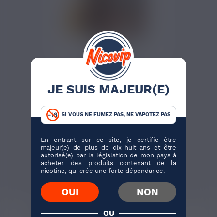
19,90 €
WIIZ LES VAPEURS POP
JE SUIS MAJEUR(E)
50 ML
Agrume, Citron, Passion
SI VOUS NE FUMEZ PAS, NE VAPOTEZ PAS
En entrant sur ce site, je certifie être
majeur(e) de plus de dix-huit ans et être
autorisé(e) par la législation de mon pays à
J'ACHÈTE
acheter des produits contenant de la
nicotine, qui crée une forte dépendance.
9 avis
OUI
NON
AVIS VÉRIFIÉS(5)
DESCRIPTION
OU