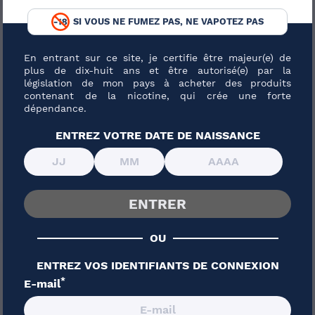
SI VOUS NE FUMEZ PAS, NE VAPOTEZ PAS
En entrant sur ce site, je certifie être majeur(e) de
plus de dix-huit ans et être autorisé(e) par la
législation de mon pays à acheter des produits
contenant de la nicotine, qui crée une forte
dépendance.
ENTREZ VOTRE DATE DE NAISSANCE
ENTRER
rine végétale
OU
ENTREZ VOS IDENTIFIANTS DE CONNEXION
*
E-mail