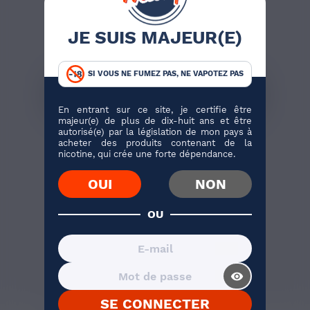
JE SUIS MAJEUR(E)
SI VOUS NE FUMEZ PAS, NE VAPOTEZ PAS
4,70 €
En entrant sur ce site, je certifie être
majeur(e) de plus de dix-huit ans et être
CRAPULE MULTI FREEZE
autorisé(e) par la législation de mon pays à
LIQUIDEO 10ML
acheter des produits contenant de la
nicotine, qui crée une forte dépendance.
Ananas, Framboise
OUI
NON
OU
J'ACHÈTE
3 avis
visibility_on
SE CONNECTER