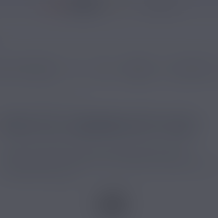
3936 avis
 ÉLECTRONIQUES
DIY
CBD
MARQUES
NOUVEAUTÉS
Pack 10 E-liquides Fifty Salt
PACK 10 E-LIQUIDES FIFTY SALT
Ce pack d'e-liquides Fifty Salt est disponible en plusieurs
concentrations de nicotine. Il permet de composer une
sélection d’arômes variés tout en choisissant le dosage adapté à
vos habitudes de vape.