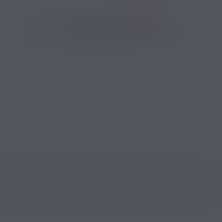
*
Pour être livré
VENDREDI
01
11
46
h
m
s
Il vous reste
*
Délais estimé pour la France, hors jours fériés
?