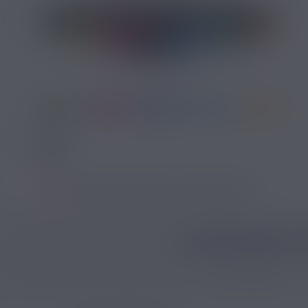
SI VOUS NE FUMEZ PAS, NE VAPOTEZ PAS
CATÉGORIES L
Packs E-liquides