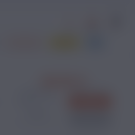
0
1
S'identifier
Contact
Panier
PRIX ROUGES
JE DÉBUTE
BLOG
28,90 €
TAUX DE NICOTINE :
COMPOSEZ VOTRE PACK :
SAVEURS
QUANTITÉ
AJOUTER
-
+