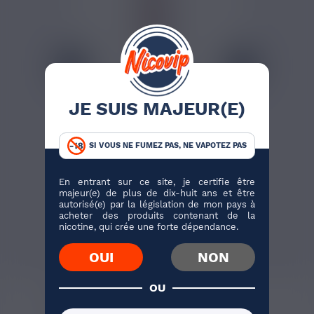
4,70 €
AMERICAN MIX
JE SUIS MAJEUR(E)
LIQUIDEO 10ML
Classic Blond
SI VOUS NE FUMEZ PAS, NE VAPOTEZ PAS
En entrant sur ce site, je certifie être
majeur(e) de plus de dix-huit ans et être
autorisé(e) par la législation de mon pays à
acheter des produits contenant de la
J'ACHÈTE
nicotine, qui crée une forte dépendance.
43 avis
OUI
NON
OU
AVIS VÉRIFIÉS(14)
DESCRIPTION