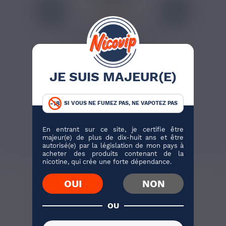
0,77 €
LE BOOSTER FRANÇAIS
DE NICOTINE
Ce booster de nicotine
s’utilise pour ajuster le taux
JE SUIS MAJEUR(E)
de...
SI VOUS NE FUMEZ PAS, NE VAPOTEZ PAS
J'ACHÈTE
En entrant sur ce site, je certifie être
91 avis
majeur(e) de plus de dix-huit ans et être
autorisé(e) par la législation de mon pays à
acheter des produits contenant de la
nicotine, qui crée une forte dépendance.
AVIS VÉRIFIÉS(2)
DESCRIPTION
OUI
NON
ELIQUIDE BABA AU RHUM
OU
CURIEUX 50 ML