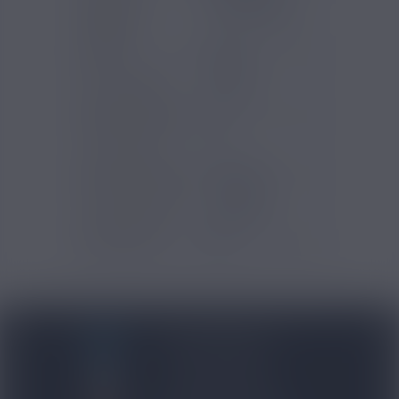
Saveurs e-
Classic Blond
liquide
PG/VG
50/50
Pays d'origine
France
Contenance (ml)
10
Contenu (ml)
10
Type de produits
E-liquide
Type de nicotine
Classique
Certification
ISO
BLOG NICOVIP
01 48 91 96 53