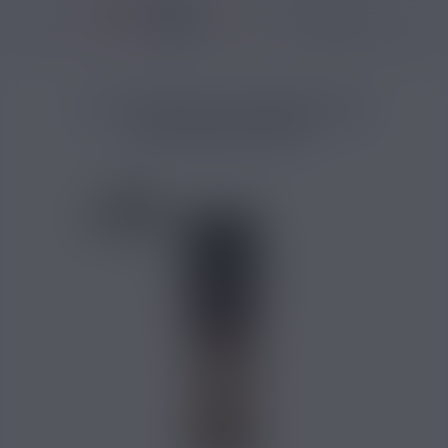
37146 avis
Accueil
/
Marques
/
E-liquide Ben Northon
/
E Liquide Gold Digger Ben
E LIQUIDE GOLD DIGGER BEN
NORTHON 10ML