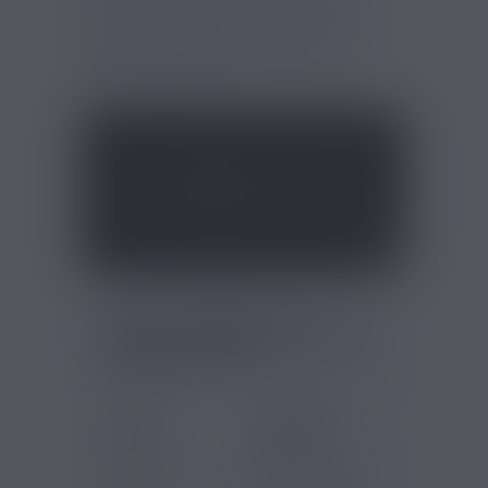
fumeurs. Vous apprécierez le fait qu'il
possède la certification AFNOR, preuve
d'une haute exigence en matière de
qualité et de sécurité.
FICHE TECHNIQUE - E
LIQUIDE GOLD DIGGER BEN
NORTHON 10ML
Gammes
Ben Northon -
Eliquides
Original
Marques
Ben Northon