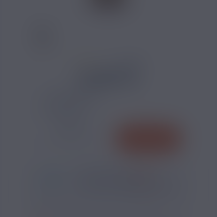
39 AVIS
5,50 €
TAUX DE NICOTINE :
QUANTITÉ
AJOUTER
-
+
*
Pour être livré
MARDI
40
37
17
h
m
s
Il vous reste
*
Délais estimé pour la France, hors jours fériés
?