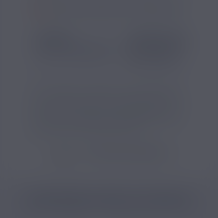
SI VOUS NE FUMEZ PAS, NE VAPOTEZ PAS
SAVEUR
COMPOSITION
Goût(s) :
Classic Blond
Type de nicotine :
Classiqu
Pg/Vg :
50/50
Cet e-liquide au classic ambré est fabriqué
en France par Ben Northon et bénéficie de la
certification AFNOR. Le Gold Digger 10ml est
conçu pour la cigarette électronique avec un
arôme de classic de type ambré.
VOIR TOUS LES PRODUITS
CATÉGORIES LIÉES AU PRODUIT