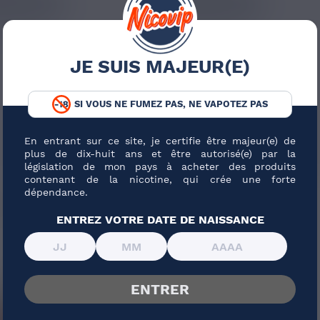
HON 40ML
NORTHON 40ML
sic Blond
Classic Blond
JE SUIS MAJEUR(E)
SI VOUS NE FUMEZ PAS, NE VAPOTEZ PAS
16 avis
En entrant sur ce site, je certifie être majeur(e) de
plus de dix-huit ans et être autorisé(e) par la
législation de mon pays à acheter des produits
contenant de la nicotine, qui crée une forte
dépendance.
(4)
ENTREZ VOTRE DATE DE NAISSANCE
ENTRER