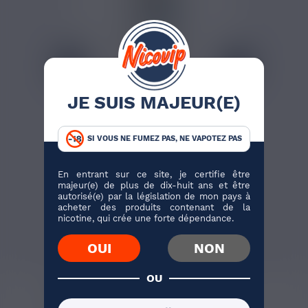
0,77 €
JE SUIS MAJEUR(E)
LE BOOSTER FRANÇAIS
DE NICOTINE
Ce booster de nicotine
SI VOUS NE FUMEZ PAS, NE VAPOTEZ PAS
s’utilise pour ajuster le taux
de...
En entrant sur ce site, je certifie être
majeur(e) de plus de dix-huit ans et être
autorisé(e) par la législation de mon pays à
acheter des produits contenant de la
J'ACHÈTE
nicotine, qui crée une forte dépendance.
91 avis
OUI
NON
OU
AVIS VÉRIFIÉS(1)
DESCRIPTION