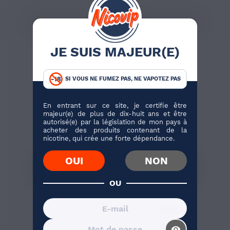
PRODUITS COMPLÉMENTAIRES
JE SUIS MAJEUR(E)
SI VOUS NE FUMEZ PAS, NE VAPOTEZ PAS
En entrant sur ce site, je certifie être
majeur(e) de plus de dix-huit ans et être
autorisé(e) par la législation de mon pays à
acheter des produits contenant de la
nicotine, qui crée une forte dépendance.
OUI
NON
11,90 €
OU
EFEST ACCU IMR 18650
3000MAH 35A
Voici un accu compatible
avec les mods au format
visibility_on