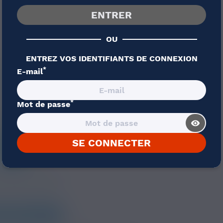
ENTRER
OU
ENTREZ VOS IDENTIFIANTS DE CONNEXION
*
E-mail
*
Mot de passe
visibility_
SE CONNECTER