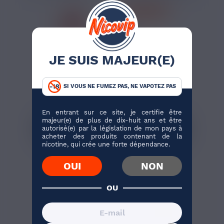
PRIX ROUGES
JE SUIS MAJEUR(E)
SI VOUS NE FUMEZ PAS, NE VAPOTEZ PAS
En entrant sur ce site, je certifie être
majeur(e) de plus de dix-huit ans et être
autorisé(e) par la législation de mon pays à
acheter des produits contenant de la
0,77 €
nicotine, qui crée une forte dépendance.
BOOSTER DE NICOTINE
AIMÉ 10ML
OUI
NON
Voici un booster de nicotine
de 10ml proposé par la...
OU