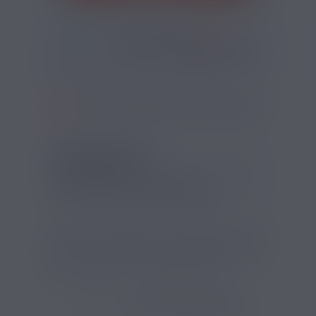
*
Pour être livré
LUNDI
22
36
18
h
m
s
Il vous reste
*
Délais estimé pour la France, hors jours fériés
?
SI VOUS NE FUMEZ PAS, NE VAPOTEZ PAS
INFORMATIONS
Contenu (ml) :
10
Pourcentage d'arôme (%) :
15
Temps de steep :
Trois à sept jours
L’arôme concentré Cerise Noire de Bio France
E-liquide est fabriqué au Pays Basque. Conçu
pour le DIY, il se dilue dans une base PG/VG
afin de préparer un e-liquide fruité.
VOIR TOUS LES PRODUITS