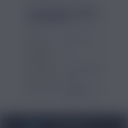
FICHE TECHNIQUE - ARÔME
CERISE NOIRE BIO FRANCE
E-LIQUIDE 10ML
Marques
Bio France
Contenu (ml)
10
Pourcentage
15
d'arôme (%)
Temps de steep
Trois à sept jours
Type de produits
DIY
Gammes Arômes
Bio France E-
liquide
BLOG NICOVIP