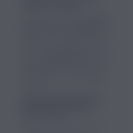
FRANCE E-LIQUIDE
Vous ne trouverez pas de meilleur
arôme à
la cerise
que celui-ci ! L'
arôme concentré
Cerise Noire de Bio France E-liquide
est
une valeur sûre dans le monde de la vape.
Utilisé seul avec une base PG/VG neutre, il
vous donnera un délicieux e-liquide à la
cerise. Cet a
rôme pour le DIY
peut être
associé à d'autres
arômes de la marque Bio
France E-liquide
comme l'arôme
concentré à la pêche ou encore celui au
raisin. Inventez vos propres
recettes de e-
liquide DIY
!
Pour un flacon d'arôme Cerise
Noire Bio France E-liquide de 10
ml, nous recommandons la
dilution suivante :
15% du volume total sur une base PG/VG
de 50/50. Steep de 3 à 7 jours.