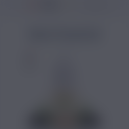
37137 avis
Accueil
/
Marques
/
E-liquide Bio France
/
Arômes Bio France E-liquide
ARÔME CERISE NOIRE BIO
FRANCE E-LIQUIDE 10ML