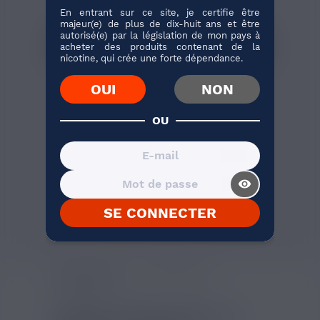
En entrant sur ce site, je certifie être
majeur(e) de plus de dix-huit ans et être
autorisé(e) par la législation de mon pays à
acheter des produits contenant de la
BIENTÔT DISPONIBLE
nicotine, qui crée une forte dépendance.
ARÔME NOISETTE BIO
OUI
NON
FRANCE E-LIQUIDE
10ML
Bio France E-liquide présente
OU
cet arôme Noisette destiné...
visibility_on
J'ACHÈTE
SE CONNECTER
1 avis
AVIS VÉRIFIÉS(5)
DESCRIPTION
ARÔME CERISE NOIRE BIO