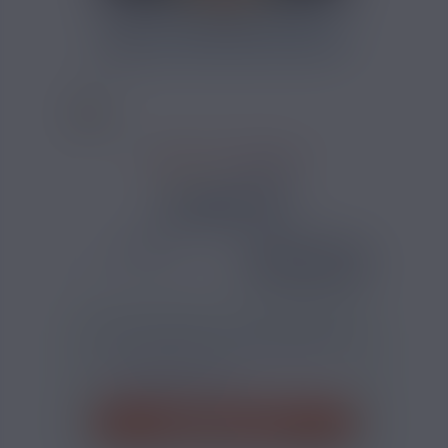
CALCULATEUR DIY ARÔME
BIENTÔT DISPONIBLE
5 AVIS
2,90 €
QUANTITÉ
AJOUTER
-
+
ÊTRE INFORMÉ DE SA DISPONIBILITÉ
PRÉVENEZ-MOI