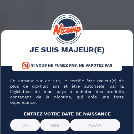
JE SUIS MAJEUR(E)
SI VOUS NE FUMEZ PAS, NE VAPOTEZ PAS
En entrant sur ce site, je certifie être majeur(e) de
plus de dix-huit ans et être autorisé(e) par la
législation de mon pays à acheter des produits
contenant de la nicotine, qui crée une forte
dépendance.
ENTREZ VOTRE DATE DE NAISSANCE