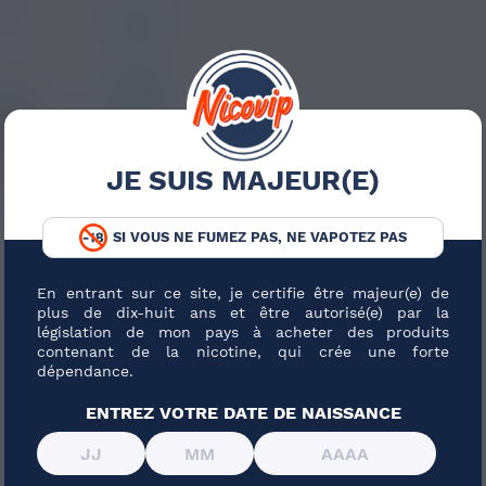
JE SUIS MAJEUR(E)
SI VOUS NE FUMEZ PAS, NE VAPOTEZ PAS
En entrant sur ce site, je certifie être majeur(e) de
plus de dix-huit ans et être autorisé(e) par la
législation de mon pays à acheter des produits
contenant de la nicotine, qui crée une forte
dépendance.
ENTREZ VOTRE DATE DE NAISSANCE