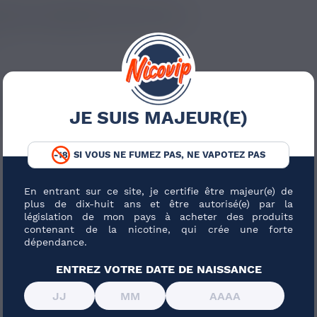
ômes et Liquides de 30 ml, nous
UIDES
:
JE SUIS MAJEUR(E)
SI VOUS NE FUMEZ PAS, NE VAPOTEZ PAS
En entrant sur ce site, je certifie être majeur(e) de
plus de dix-huit ans et être autorisé(e) par la
législation de mon pays à acheter des produits
contenant de la nicotine, qui crée une forte
dépendance.
ENTREZ VOTRE DATE DE NAISSANCE